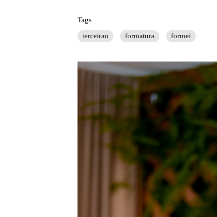
Tags
terceirao
formatura
formei